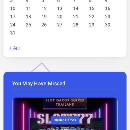
3
4
5
6
7
8
9
10
11
12
13
14
15
16
17
18
19
20
21
22
23
24
25
26
27
28
29
30
31
« Apr
You May Have Missed
Online Games