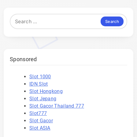
Search
for:
Sponsored
Slot 1000
IDN Slot
Slot Hongkong
Slot Jepang
Slot Gacor Thailand 777
Slot777
Slot Gacor
Slot ASIA