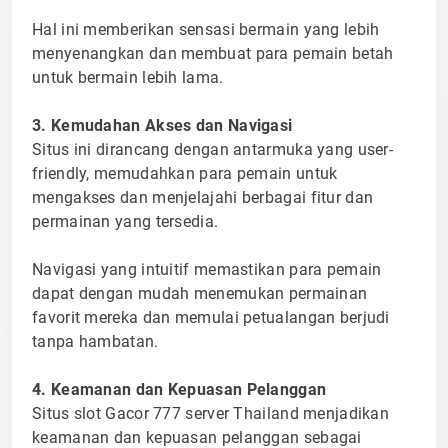
Hal ini memberikan sensasi bermain yang lebih
menyenangkan dan membuat para pemain betah
untuk bermain lebih lama.
3. Kemudahan Akses dan Navigasi
Situs ini dirancang dengan antarmuka yang user-
friendly, memudahkan para pemain untuk
mengakses dan menjelajahi berbagai fitur dan
permainan yang tersedia.
Navigasi yang intuitif memastikan para pemain
dapat dengan mudah menemukan permainan
favorit mereka dan memulai petualangan berjudi
tanpa hambatan.
4. Keamanan dan Kepuasan Pelanggan
Situs slot Gacor 777 server Thailand menjadikan
keamanan dan kepuasan pelanggan sebagai