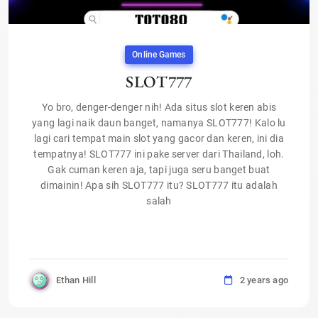
Online Games
SLOT777
Yo bro, denger-denger nih! Ada situs slot keren abis
yang lagi naik daun banget, namanya SLOT777! Kalo lu
lagi cari tempat main slot yang gacor dan keren, ini dia
tempatnya! SLOT777 ini pake server dari Thailand, loh.
Gak cuman keren aja, tapi juga seru banget buat
dimainin! Apa sih SLOT777 itu? SLOT777 itu adalah
salah
Ethan Hill
2 years ago